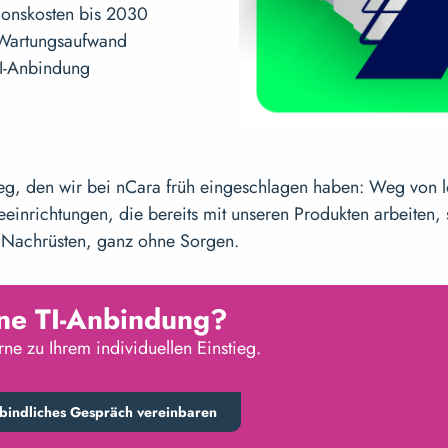
tionskosten bis 2030
 Wartungsaufwand
I-Anbindung
g, den wir bei nCara früh eingeschlagen haben: Weg von lo
nrichtungen, die bereits mit unseren Produkten arbeiten, s
 Nachrüsten, ganz ohne Sorgen.
ine TI-Anbindung?
rne zu Ihrem individuellen Einstieg.
rbindliches Gespräch vereinbaren