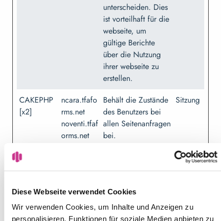
unterscheiden. Dies
ist vorteilhaft für die
webseite, um
gültige Berichte
über die Nutzung
ihrer webseite zu
erstellen.
CAKEPHP
ncara.tfafo
Behält die Zustände
Sitzung
[x2]
rms.net
des Benutzers bei
noventi.tfaf
allen Seitenanfragen
orms.net
bei.
CookieCo
Cookiebot
Speichert den
1 Jahr
nsent
Zustimmungsstatus
des Benutzers für
Cookies auf der
Diese Webseite verwendet Cookies
aktuellen Domäne.
Wir verwenden Cookies, um Inhalte und Anzeigen zu
personalisieren, Funktionen für soziale Medien anbieten zu