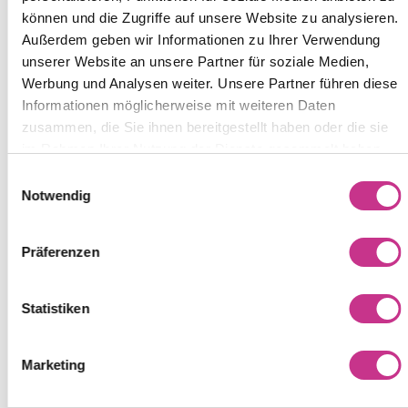
FORMASS
ncara.tfafo
Dient der
Sitzung
können und die Zugriffe auf unsere Website zu analysieren.
EMBLY
rms.net
Implementierung
Außerdem geben wir Informationen zu Ihrer Verwendung
und Pflege der
unserer Website an unsere Partner für soziale Medien,
Formulareinstellung
Werbung und Analysen weiter. Unsere Partner führen diese
en auf der Website.
Informationen möglicherweise mit weiteren Daten
zusammen, die Sie ihnen bereitgestellt haben oder die sie
rc::a
Google
Dieser Cookie wird
Beständ
im Rahmen Ihrer Nutzung der Dienste gesammelt haben.
verwendet, um
ig
Einwilligungsauswahl
zwischen Menschen
Notwendig
und Bots zu
unterscheiden. Dies
ist vorteilhaft für die
Präferenzen
Website, um gültige
Berichte über die
Statistiken
Nutzung Ihrer
Website zu
erstellen.
Marketing
rc::b
Google
Dieser Cookie wird
Sitzung