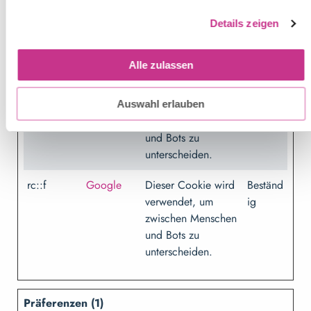
verwendet, um
zwischen Menschen
Details zeigen
und Bots zu
unterscheiden.
Alle zulassen
rc::c
Google
Dieser Cookie wird
Sitzung
verwendet, um
Auswahl erlauben
zwischen Menschen
und Bots zu
unterscheiden.
rc::f
Google
Dieser Cookie wird
Beständ
verwendet, um
ig
zwischen Menschen
und Bots zu
unterscheiden.
Präferenzen (1)