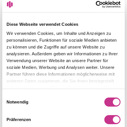
Diese Webseite verwendet Cookies
Wir verwenden Cookies, um Inhalte und Anzeigen zu
personalisieren, Funktionen für soziale Medien anbieten
zu können und die Zugriffe auf unsere Website zu
analysieren. Außerdem geben wir Informationen zu Ihrer
Verwendung unserer Website an unsere Partner für
Lernen Sie unsere
soziale Medien, Werbung und Analysen weiter. Unsere
Produkte in einer Demo
Partner führen diese Informationen möglicherweise mit
weiteren Daten zusammen, die Sie ihnen bereitgestellt
kennen!
haben oder die sie im Rahmen Ihrer Nutzung der Dienste
Lassen Sie sich durch geschulte nCara-Mitarbeiter
gesammelt haben.
Einwilligungsauswahl
unsere Produkte erklären und wie diese schnell
Notwendig
und einfach Aufgaben digitalisieren können.
Dabei gehen unsere Mitarbeiter und
Mitarbeiterinnen nach Möglichkeit auf Ihren
Präferenzen
individuellen Bedürfnissen und Fragen ein.