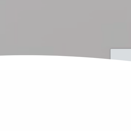
Werden Sie Teil von nCara
Seit über 30 Jahren sind wir eines der führenden
Softwarehäuser im deutschen Pflegemarkt. Die
kontinuierliche Neuentwicklung und Optimierung