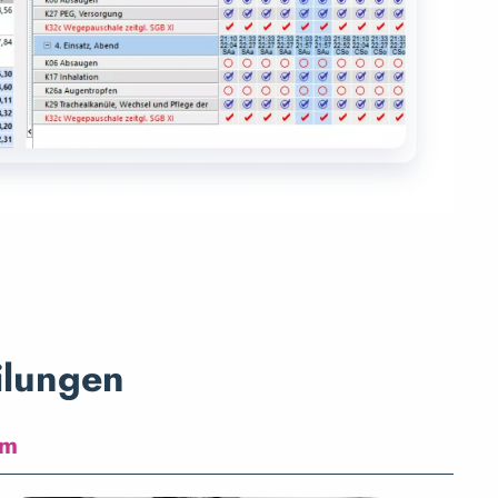
ilungen
am