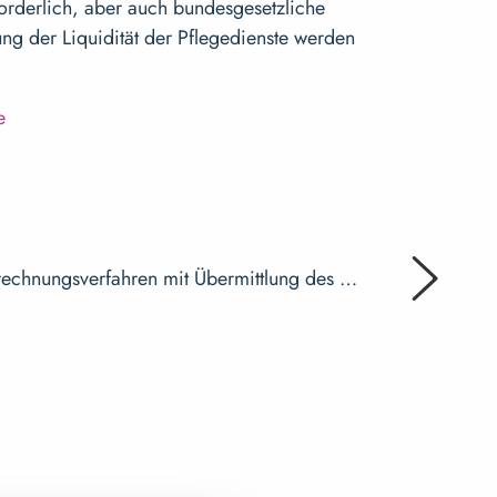
orderlich, aber auch bundesgesetzliche
ng der Liquidität der Pflegedienste werden
e
02. Dezembe
nCara und
brechnungsverfahren mit Übermittlung des …
Mit papier
Mehr erf