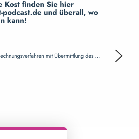
 Kost finden Sie hier
-podcast.de und überall, wo
n kann!
02. Dezembe
nCara und
brechnungsverfahren mit Übermittlung des …
Mit papier
Mehr erf