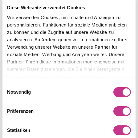
Zukunftspläne finanzieren werde. Experten vermuten bis
Diese Webseite verwendet Cookies
Ende des Jahres ein Kostendefizit von rund 10 Milliarden
Wir verwenden Cookies, um Inhalte und Anzeigen zu
Euro bei den Krankenhäusern. Gleichzeitig meldeten viele
personalisieren, Funktionen für soziale Medien anbieten
Insolvenz an. Gaß forderte Lauterbach auf, sich endlich zu
zu können und die Zugriffe auf unsere Website zu
seiner Verantwortung zu bekennen und einen planvollen
analysieren. Außerdem geben wir Informationen zu Ihrer
Umbauprozess der Krankenhauslandschaft in die Wege zu
Verwendung unserer Website an unsere Partner für
leiten. Auch Thomas Greiner vom Arbeitgeberverband
soziale Medien, Werbung und Analysen weiter. Unsere
Pflege
Partner führen diese Informationen möglicherweise mit
kritisierte die Bundesregierung. Wenn der
weiteren Daten zusammen, die Sie ihnen bereitgestellt
Bundesfinanzminister und der Bundesgesundheitsminister
haben oder die sie im Rahmen Ihrer Nutzung der Dienste
an ihrem Sparkurs festhielten, sagte er, führten sie die
gesammelt haben.
Einwilligungsauswahl
Heime und ambulante Dienste in die Katastrophe – und
Notwendig
mit ihnen die Pflegebedürftigen. Seiner Ansicht nach sei es
Zeit für eine nationale Kraftanstrengung, um die aktuellen
Präferenzen
Probleme anzugehen.
Quelle:
dkgev.de
Statistiken