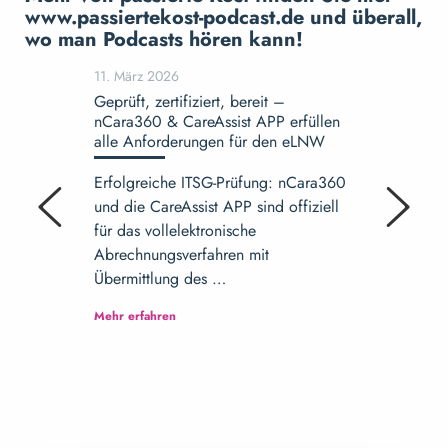
www.passiertekost-podcast.de und überall,
wo man Podcasts hören kann!
11. März 2026
02. Dezemb
Geprüft, zertifiziert, bereit –
nCara und
nCara360 & CareAssist APP erfüllen
gemeinsam 
alle Anforderungen für den eLNW
Pflege
Erfolgreiche ITSG-Prüfung: nCara360
Mit papierl
und die CareAssist APP sind offiziell
sicheren Pr
für das vollelektronische
Liquidität.
Abrechnungsverfahren mit
Marktplatz
Übermittlung des …
…
Mehr erfahren
Mehr erfahre