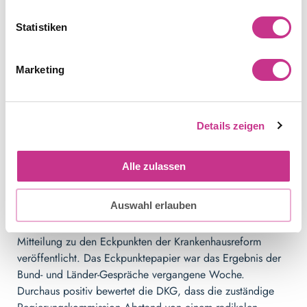
Virusinfekten, Gehirnerschütterungen und Hitzeschlägen
Statistiken
auf den Kinderstationen. Außerdem würden immer mehr
Jugendliche mit Alkohol- und Drogenmissbrauchen
behandelt. Eine Expertengruppe der Pflegekammer arbeitet
Marketing
momentan an Lösungskonzepten. Diese umfassen wie so
oft verbesserte Arbeitsbedingungen und
Versorgungskonzepte sowie zukunftsorientierte
Details zeigen
Bildungsangebote.
Quelle:
bibliomed-pflege.de
Alle zulassen
5. Kritik an Eckpunkten der
Auswahl erlauben
Krankenhausreform
Die Deutsche Krankenhausgesellschaft, kurz DKG, hat eine
Mitteilung zu den Eckpunkten der Krankenhausreform
veröffentlicht. Das Eckpunktepapier war das Ergebnis der
Bund- und Länder-Gespräche vergangene Woche.
Durchaus positiv bewertet die DKG, dass die zuständige