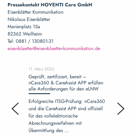
Pressekontakt NOVENTI Care GmbH
Eisenblätter Kommunikation
Nikolaus Eisenblätter
Marienplatz 15a
82362 Weilheim
Tel: 0881 / 130801-31
eisenblaetter@eisenblaetter-kommunikation.de
11. März 2026
02. Dezemb
Geprüft, zertifiziert, bereit –
nCara und
nCara360 & CareAssist APP erfüllen
gemeinsam 
alle Anforderungen für den eLNW
Pflege
Erfolgreiche ITSG-Prüfung: nCara360
Mit papierl
und die CareAssist APP sind offiziell
sicheren Pr
für das vollelektronische
Liquidität.
Abrechnungsverfahren mit
Marktplatz
Übermittlung des …
…