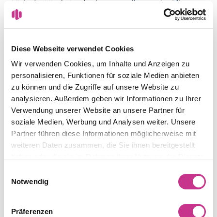
Viele der Mitarbeitenden kommen selbst aus der Pflege,
weshalb diese bestens nachvollziehen können, was die
Pflegefachpersonen bei ihren täglichen Tätigkeiten wirklich
brauchen. Gerade deshalb freut sich der 1. Vorsitzende
Diese Webseite verwendet Cookies
der deutschen QSNA-Organisation Ulrich Zerhusen
besonders über die neue Partnerschaft: „Mit Innovationen
Wir verwenden Cookies, um Inhalte und Anzeigen zu
die Pflege spürbar verändern – NOVENTIcare lebt genau
personalisieren, Funktionen für soziale Medien anbieten
das, was wir als QSNA vorantreiben. Über das
zu können und die Zugriffe auf unsere Website zu
Engagement freue ich mich sehr, wie auch auf Silke Kopp,
analysieren. Außerdem geben wir Informationen zu Ihrer
die mit ihrer Pflegekompetenz und ihrem enormen
Verwendung unserer Website an unsere Partner für
Erfahrungsschatz die Jury bereichern wird.“
soziale Medien, Werbung und Analysen weiter. Unsere
Partner führen diese Informationen möglicherweise mit
Zusätzliche Informationen finden Sie auf der offiziellen
weiteren Daten zusammen, die Sie ihnen bereitgestellt
deutschen QSNA-Website:
haben oder die sie im Rahmen Ihrer Nutzung der Dienste
www.queensilvianursingaward.de
gesammelt haben.
Einwilligungsauswahl
Notwendig
Die nationalen Partner
Der Queen Silvia Nursing Award in Deutschland wird
ermöglicht durch die Unterstützung der Partner:
Präferenzen