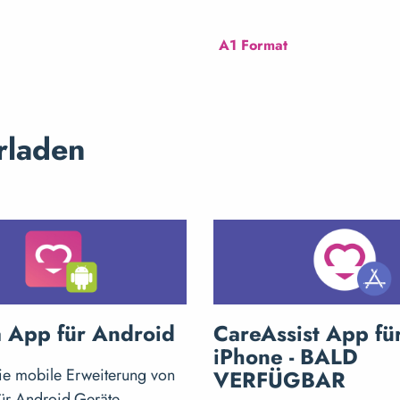
A1 Format
rladen
 App für Android
CareAssist App fü
iPhone - BALD
ie mobile Erweiterung von
VERFÜGBAR
ür Android-Geräte.